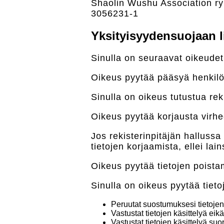
Shaolin Wushu Association ry
3056231-1
Yksityisyydensuojaan li
Sinulla on seuraavat oikeudet
Oikeus pyytää pääsyä henkilöt
Sinulla on oikeus tutustua reki
Oikeus pyytää korjausta virheell
Jos rekisterinpitäjän hallussa 
tietojen korjaamista, ellei lai
Oikeus pyytää tietojen poista
Sinulla on oikeus pyytää tiet
Peruutat suostumuksesi tietojen 
Vastustat tietojen käsittelyä eik
Vastustat tietojen käsittelyä su