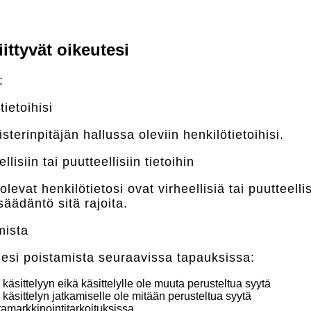
ittyvät oikeutesi
:
ietoihisi
sterinpitäjän hallussa oleviin henkilötietoihisi.
isiin tai puutteellisiin tietoihin
olevat henkilötietosi ovat virheellisiä tai puutteell
nsäädäntö sitä rajoita.
mista
ojesi poistamista seuraavissa tapauksissa:
käsittelyyn eikä käsittelylle ole muuta perusteltua syytä
ä käsittelyn jatkamiselle ole mitään perusteltua syytä
oramarkkinointitarkoituksissa