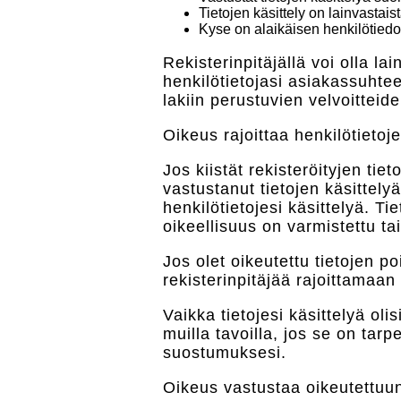
Tietojen käsittely on lainvastais
Kyse on alaikäisen henkilötiedo
Rekisterinpitäjällä voi olla l
henkilötietojasi asiakassuhtee
lakiin perustuvien velvoitteid
Oikeus rajoittaa henkilötietoje
Jos kiistät rekisteröityjen tie
vastustanut tietojen käsittely
henkilötietojesi käsittelyä. Ti
oikeellisuus on varmistettu ta
Jos olet oikeutettu tietojen p
rekisterinpitäjää rajoittamaan 
Vaikka tietojesi käsittelyä olis
muilla tavoilla, jos se on tar
suostumuksesi.
Oikeus vastustaa oikeutettuun