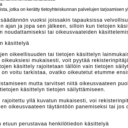
ta
ista, jotka on kerätty tietoyhteiskunnan palvelujen tarjoamisen
ainsäädännön vuoksi joissakin tapauksissa velvollisu
n ajan ja jopa sen jälkeen, silloin kun tietojen käs
en noudattamiseksi tai oikeusvaateiden käsittelemi
n käsittelyä
tojen oikeellisuuden tai tietojen käsittelyn lainmukai
ä oikeuksiesi mukaisesti, voit pyytää rekisterinpitä
etojen käsittely rajoitetaan tällöin vain tietojen säi
i on voitu tarkistaa, ovatko oikeutetut etumme ensis
oistamiseen mutta tarvitset niitä oikeusvaateen puo
tietojen käsittelyn tietojen säilyttämiseen.
i rajoitettu yllä kuvatun mukaisesti, voi rekisterinpitä
peen oikeusvaateen täytäntöön panemiseksi tai jos 
 etuun perustavaa henkilötiedon käsittelyä