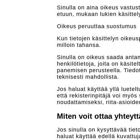
Sinulla on aina oikeus vastust
etuun, mukaan lukien käsittely 
Oikeus peruuttaa suostumus
Kun tietojen käsittelyn oike
milloin tahansa.
Sinulla on oikeus saada anta
henkilötietoja, joita on käsi
panemisen perusteella. Tiedot v
teknisesti mahdollista.
Jos haluat käyttää yllä luetel
että rekisterinpitäjä voi myös
noudattamiseksi, riita-asioid
Miten voit ottaa yhteyt
Jos sinulla on kysyttävää tiet
haluat käyttää edellä kuvattuja