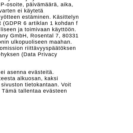
IP-osoite, päivämäärä, aika,
varten ei käytetä
 syötteen estäminen. Käsittelyn
et (GDPR 6 artiklan 1 kohdan f
lliseen ja toimivaan käyttöön.
ermany GmbH, Rosental 7, 80331
ionin ulkopuoliseen maahan.
omission riittävyyspäätöksen
ehyksen (Data Privacy
i asenna evästeitä.
teesta alkuosan, kaksi
 sivuston tietokantaan. Voit
. Tämä tallentaa evästeen