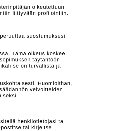
sterinpitäjän oikeutettuun
in liittyvään profilointiin.
s peruuttaa suostumuksesi
dossa. Tämä oikeus koskee
i sopimuksen täytäntöön
käli se on turvallista ja
pauskohtaisesti. Huomioithan,
insäädännön velvoitteiden
iseksi.
tellä henkilötietojasi tai
ostitse tai kirjeitse.