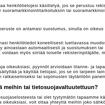
aa henkilötietojesi käsittelyä, jos se perustuu reki
suoramarkkinointitarkoituksiin tai suoramarkkinointi
usperuste on antamasi suostumus, sinulla on oikeu
masi henkilötiedot koneellisesti luettavassa muo
telty ainoastaan automaattisesti ja suostumuksen ta
oidaan myös siirtää toiselle rekisterinpitäjälle, mi
tuja oikeuksiasi, pyynnöt arvioidaan tilanne- ja ta
 säilyttää ja käyttää tietojasi, jos se on tarpeen la
en ratkaisemiseksi tai sopimusten täytäntöön panem
tä meihin tai tietosuojavaltuutettuun?
osuojaselosteesta tai olet tyytymätön tapaamme käsi
 oikeuksiasi, voit ottaa yhteyttä meihin joko sähköp