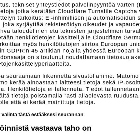
tus, tekniset yhteystiedot palvelinpyyntöä varten (
Tietoja jotka kerätään Cloudflare Turnstile Captcha 
ittelyn tarkoitus: Ei-inhimillisen ja automatisoidun
, joka syrjäyttää rekisteröidyn oikeudet ja vapaud
hva taloudellinen etu teknisten järjestelmien turva
rretään henkilötietojen käsittelijälle Cloudflare G
koittaa myös henkilötietojen siirtoa Euroopan un
hin GDPR:n 45 artiklan nojalla yhdessä Euroopan k
iedonsaaja on sitoutunut noudattamaan tietosuojak
ojenkäsittelyperiaatteita.
 seuraamaan liikennettä sivustollamme. Matomo e
mo kerää ainoastaan laitteesi tietoja sekä IP-osoit
a. Henkilötietoja ei tallenneta. Tiedot tallennetaan
ä tietoja poistamalla rasti allaolevasta ruudusta
lle että ei kerää mainittuja tietoja.
a valinta tästä estääksesi seurannan.
röinnistä vastaava taho on