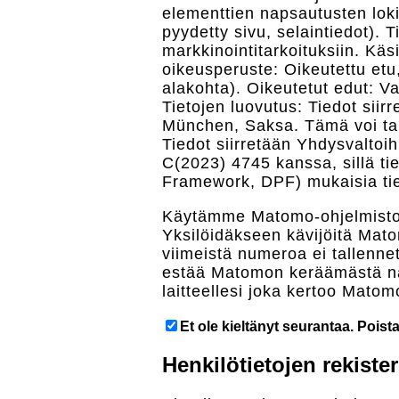
elementtien napsautusten loki
pyydetty sivu, selaintiedot). 
markkinointitarkoituksiin. Käs
oikeusperuste: Oikeutettu etu
alakohta). Oikeutetut edut: Va
Tietojen luovutus: Tiedot sii
München, Saksa. Tämä voi tar
Tiedot siirretään Yhdysvaltoi
C(2023) 4745 kanssa, sillä t
Framework, DPF) mukaisia tiet
Käytämme Matomo-ohjelmistoa
Yksilöidäkseen kävijöitä Mato
viimeistä numeroa ei tallennet
estää Matomon keräämästä näit
laitteellesi joka kertoo Matomo
Et ole kieltänyt seurantaa. Poist
Henkilötietojen rekiste