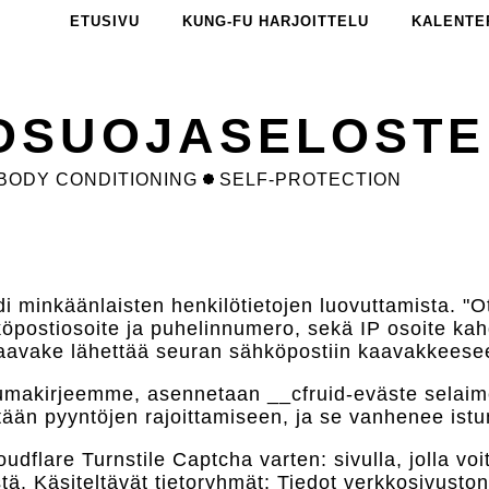
ETUSIVU
KUNG-FU HARJOITTELU
KALENTER
TOSUOJASELOSTE
BODY CONDITIONING
SELF-PROTECTION
i minkäänlaisten henkilötietojen luovuttamista. "
köpostiosoite ja puhelinnumero, sekä IP osoite ka
aavake lähettää seuran sähköpostiin kaavakkeeseen
pahtumakirjeemme, asennetaan __cfruid-eväste selaim
tään pyyntöjen rajoittamiseen, ja se vanhenee ist
udflare Turnstile Captcha varten: sivulla, jolla vo
stä. Käsiteltävät tietoryhmät: Tiedot verkkosivuston