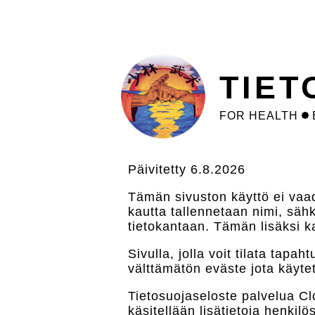
Skip
to
main
content
TIE
FOR HEALTH
Päivitetty 6.8.2026
Tämän sivuston käyttö ei vaad
kautta tallennetaan nimi, säh
tietokantaan. Tämän lisäksi k
Sivulla, jolla voit tilata ta
välttämätön eväste jota käyte
Tietosuojaseloste palvelua Clo
käsitellään lisätietoja henkilö