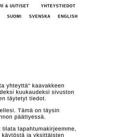
I & UUTISET
YHTEYSTIEDOT
SUOMI
SVENSKA
ENGLISH
Ota yhteyttä" kaavakkeen
hdeksi kuukaudeksi sivuston
 täytetyt tiedot.
ellesi. Tämä on täysin
unnon päättyessä.
it tilata tapahtumakirjeemme,
 käytöstä ja yksittäisten