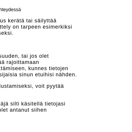
 yhteydessä
us kerätä tai säilyttää
ittely on tarpeen esimerkiksi
seksi.
suuden, tai jos olet
jää rajoittamaan
lyttämiseen, kunnes tietojen
ijaisia sinun etuihisi nähden.
lustamiseksi, voit pyytää
jä silti käsitellä tietojasi
olet antanut siihen